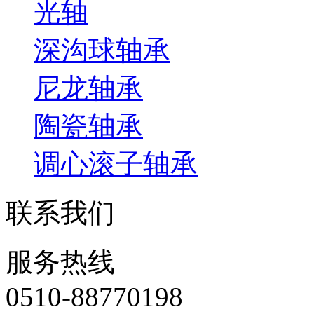
光轴
深沟球轴承
尼龙轴承
陶瓷轴承
调心滚子轴承
联系我们
服务热线
0510-88770198