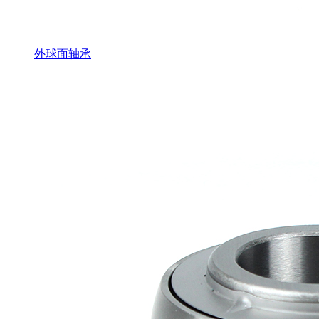
外球面轴承