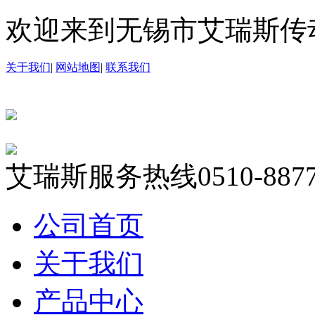
欢迎来到无锡市艾瑞斯传
关于我们
|
网站地图
|
联系我们
艾瑞斯服务热线
0510-887
公司首页
关于我们
产品中心