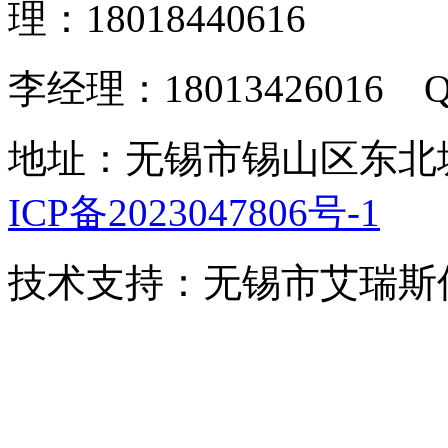
理：18018440616
李经理：18013426016 Q
地址：无锡市锡山区东北塘
ICP备2023047806号-1
技术支持：无锡市艾瑞斯