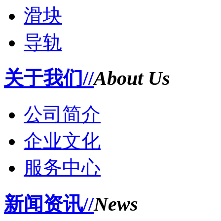
滑块
导轨
关于我们//
About Us
公司简介
企业文化
服务中心
新闻资讯//
News