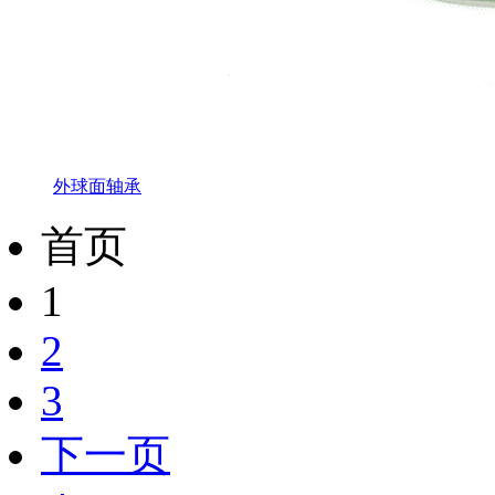
外球面轴承
首页
1
2
3
下一页