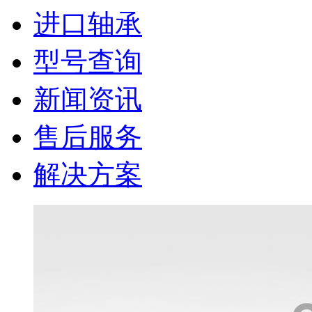
进口轴承
型号查询
新闻资讯
售后服务
解决方案