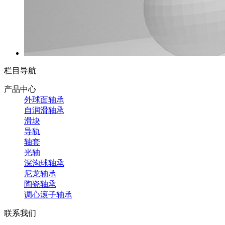
栏目导航
产品中心
外球面轴承
自润滑轴承
滑块
导轨
轴套
光轴
深沟球轴承
尼龙轴承
陶瓷轴承
调心滚子轴承
联系我们