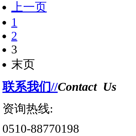
上一页
1
2
3
末页
联系我们//
Contact Us
资询热线:
0510-88770198