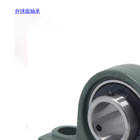
外球面轴承