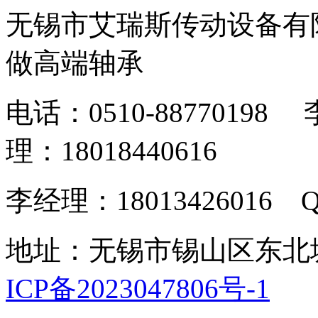
无锡市艾瑞斯传动设备有
做高端轴承
电话：0510-88770198
理：18018440616
李经理：18013426016 Q
地址：无锡市锡山区东北塘
ICP备2023047806号-1