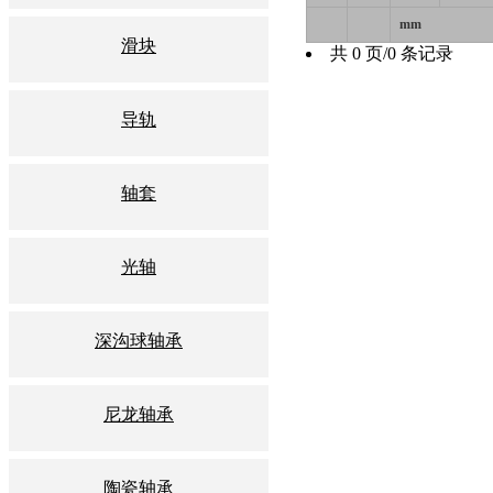
mm
滑块
共 0 页/0 条记录
导轨
轴套
光轴
深沟球轴承
尼龙轴承
陶瓷轴承