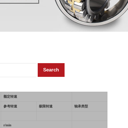
额定转速
参考转速
极限转速
轴承类型
r/min