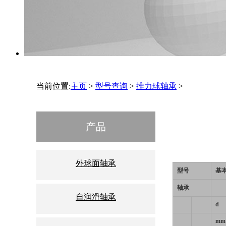
当前位置:
主页
>
型号查询
>
推力球轴承
>
产品
外球面轴承
型号
基
轴承
自润滑轴承
d
mm