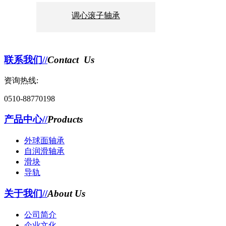
调心滚子轴承
联系我们//
Contact Us
资询热线:
0510-88770198
产品中心//
Products
外球面轴承
自润滑轴承
滑块
导轨
关于我们//
About Us
公司简介
企业文化