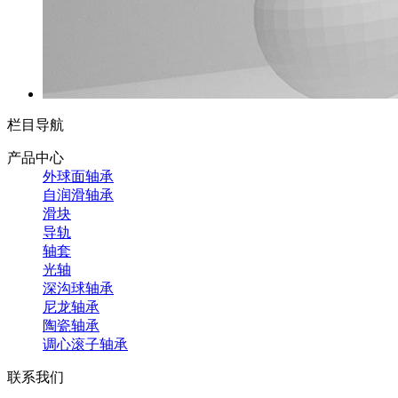
栏目导航
产品中心
外球面轴承
自润滑轴承
滑块
导轨
轴套
光轴
深沟球轴承
尼龙轴承
陶瓷轴承
调心滚子轴承
联系我们